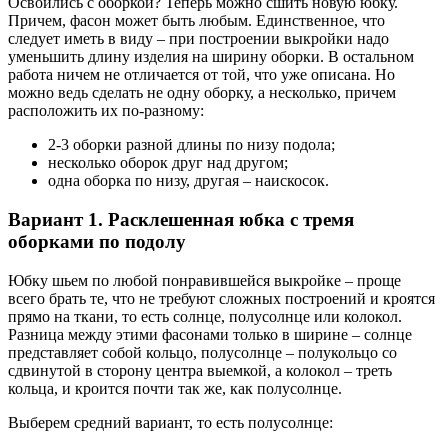
Освоились с оборкой? Теперь можно сшить новую юбку.
Причем, фасон может быть любым. Единственное, что
следует иметь в виду – при построении выкройки надо
уменьшить длину изделия на ширину оборки. В остальном
работа ничем не отличается от той, что уже описана. Но
можно ведь сделать не одну оборку, а несколько, причем
расположить их по-разному:
2-3 оборки разной длины по низу подола;
несколько оборок друг над другом;
одна оборка по низу, другая – наискосок.
Вариант 1. Расклешенная юбка с тремя
оборками по подолу
Юбку шьем по любой понравившейся выкройке – проще
всего брать те, что не требуют сложных построений и кроятся
прямо на ткани, то есть солнце, полусолнце или колокол.
Разница между этими фасонами только в ширине – солнце
представляет собой кольцо, полусолнце – полукольцо со
сдвинутой в сторону центра выемкой, а колокол – треть
кольца, и кроится почти так же, как полусолнце.
Выберем средний вариант, то есть полусолнце: