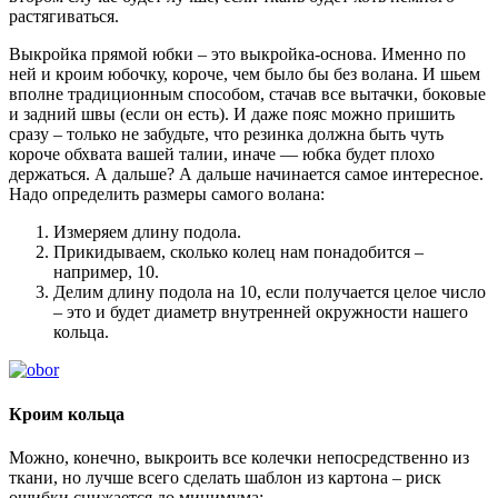
растягиваться.
Выкройка прямой юбки – это выкройка-основа. Именно по
ней и кроим юбочку, короче, чем было бы без волана. И шьем
вполне традиционным способом, стачав все вытачки, боковые
и задний швы (если он есть). И даже пояс можно пришить
сразу – только не забудьте, что резинка должна быть чуть
короче обхвата вашей талии, иначе — юбка будет плохо
держаться. А дальше? А дальше начинается самое интересное.
Надо определить размеры самого волана:
Измеряем длину подола.
Прикидываем, сколько колец нам понадобится –
например, 10.
Делим длину подола на 10, если получается целое число
– это и будет диаметр внутренней окружности нашего
кольца.
Кроим кольца
Можно, конечно, выкроить все колечки непосредственно из
ткани, но лучше всего сделать шаблон из картона – риск
ошибки снижается до минимума: