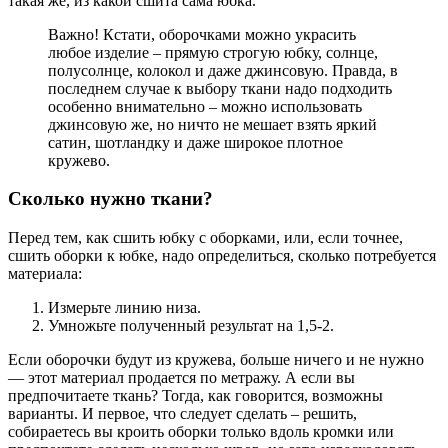
такая же, из какой сшита сама юбка.
Важно! Кстати, оборочками можно украсить
любое изделие – прямую строгую юбку, солнце,
полусолнце, колокол и даже джинсовую. Правда, в
последнем случае к выбору ткани надо подходить
особенно внимательно – можно использовать
джинсовую же, но ничто не мешает взять яркий
сатин, шотландку и даже широкое плотное
кружево.
Сколько нужно ткани?
Перед тем, как сшить юбку с оборками, или, если точнее,
сшить оборки к юбке, надо определиться, сколько потребуется
материала:
Измерьте линию низа.
Умножьте полученный результат на 1,5-2.
Если оборочки будут из кружева, больше ничего и не нужно
— этот материал продается по метражу. А если вы
предпочитаете ткань? Тогда, как говорится, возможны
варианты. И первое, что следует сделать – решить,
собираетесь вы кроить оборки только вдоль кромки или