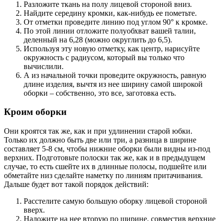
Разложите ткань на полу лицевой стороной вниз.
Найдите середину кромки, как-нибудь ее пометьте.
От отметки проведите линию под углом 90° к кромке.
По этой линии отложите полуобхват вашей талии,
деленный на 6,28 (можно округлить до 6,5).
Используя эту новую отметку, как центр, нарисуйте
окружность с радиусом, который вы только что
вычислили.
А из начальной точки проведите окружность, равную
длине изделия, вычтя из нее ширину самой широкой
оборки – собственно, это все, заготовка есть.
Кроим оборки
Они кроятся так же, как и при удлинении старой юбки.
Только их должно быть две или три, а разница в ширине
составляет 5-8 см, чтобы нижние оборки были видны из-под
верхних. Подготовьте полоски так же, как и в предыдущем
случае, то есть сшейте их в длинные полосы, подшейте или
обметайте низ сделайте наметку по линиям притачивания.
Дальше будет вот такой порядок действий:
Расстелите самую большую оборку лицевой стороной
вверх.
Наложите на нее вторую по ширине, совместив верхние