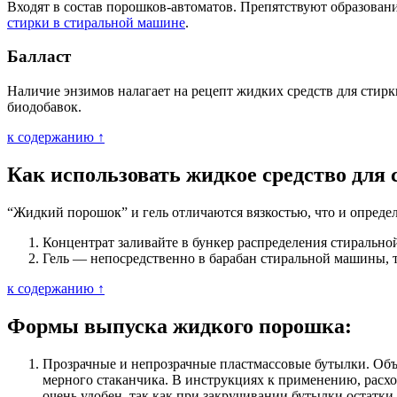
Входят в состав порошков-автоматов. Препятствуют образован
стирки в стиральной машине
.
Балласт
Наличие энзимов налагает на рецепт жидких средств для стир
биодобавок.
к содержанию ↑
Как использовать жидкое средство для 
“Жидкий порошок” и гель отличаются вязкостью, что и опреде
Концентрат заливайте в бункер распределения стирально
Гель — непосредственно в барабан стиральной машины, т
к содержанию ↑
Формы выпуска жидкого порошка:
Прозрачные и непрозрачные пластмассовые бутылки. Объем
мерного стаканчика. В инструкциях к применению, расхо
очень удобен, так как при закручивании бутылки остатки