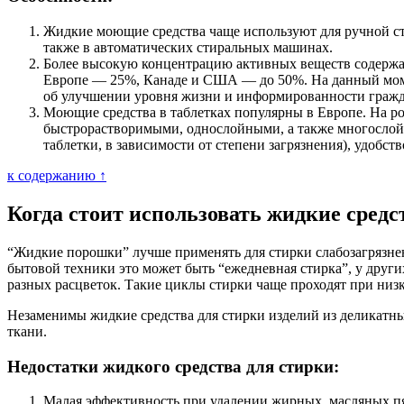
Жидкие моющие средства чаще используют для ручной ст
также в автоматических стиральных машинах.
Более высокую концентрацию активных веществ содержат
Европе — 25%, Канаде и США — до 50%. На данный момент
об улучшении уровня жизни и информированности гражд
Моющие средства в таблетках популярны в Европе. На р
быстрорастворимыми, однослойными, а также многослой
таблетки, в зависимости от степени загрязнения), удобст
к содержанию ↑
Когда стоит использовать жидкие средс
“Жидкие порошки” лучше применять для стирки слабозагрязне
бытовой техники это может быть “ежедневная стирка”, у друг
разных расцветок. Такие циклы стирки чаще проходят при низ
Незаменимы жидкие средства для стирки изделий из деликатны
ткани.
Недостатки жидкого средства для стирки:
Малая эффективность при удалении жирных, масляных п