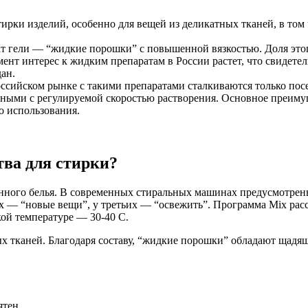
ирки изделий, особенно для вещей из деликатных тканей, в то
 гели — “жидкие порошки” с повышенной вязкостью. Доля этого
 интерес к жидким препаратам в России растет, что свидетельс
ан.
оссийском рынке с такими препаратами сталкиваются только пос
ными с регулируемой скоростью растворения. Основное преиму
во использования.
тва для стирки?
нного белья. В современных стиральных машинах предусмотрен
их — “новые вещи”, у третьих — “освежить”. Программа Mix рас
кой температуре — 30-40 С.
х тканей. Благодаря составу, “жидкие порошки” обладают щадящ
ятен.