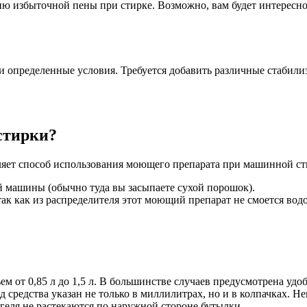
ию избыточной пены при стирке. Возможно, вам будет интересно
ки определенные условия. Требуется добавить различные стабили
стирки?
ляет способ использования моющего препарата при машинной ст
й машины (обычно туда вы засыпаете сухой порошок).
ак как из распределителя этот моющий препарат не смоется вод
 от 0,85 л до 1,5 л. В большинстве случаев предусмотрена удоб
д средства указан не только в миллилитрах, но и в колпачках. 
 геля не растекаются по наружной стороне бутылки.