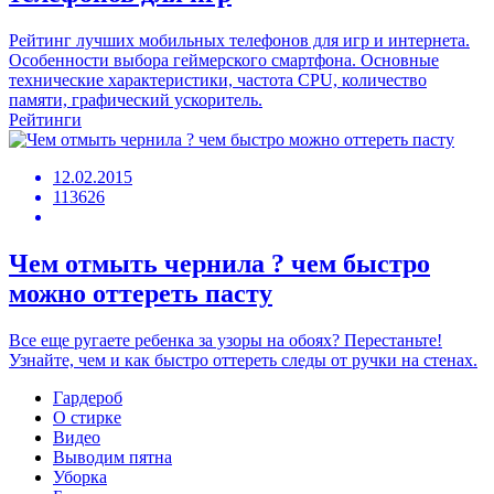
Рейтинг лучших мобильных телефонов для игр и интернета.
Особенности выбора геймерского смартфона. Основные
технические характеристики, частота CPU, количество
памяти, графический ускоритель.
Рейтинги
12.02.2015
113626
Чем отмыть чернила ? чем быстро
можно оттереть пасту
Все еще ругаете ребенка за узоры на обоях? Перестаньте!
Узнайте, чем и как быстро оттереть следы от ручки на стенах.
Гардероб
О стирке
Видео
Выводим пятна
Уборка